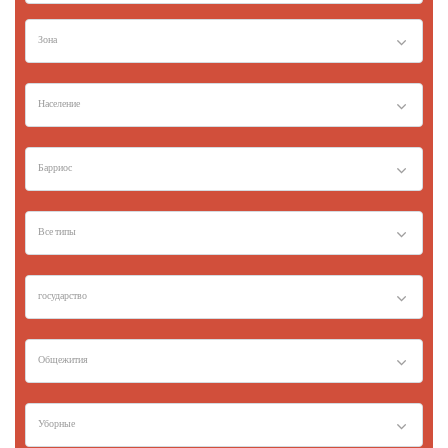
Зона
Население
Барриос
Все типы
государство
Общежития
Уборные