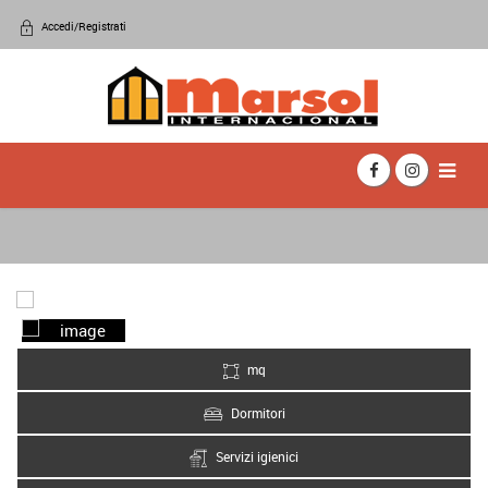
Accedi/Registrati
mq
Dormitori
Servizi igienici