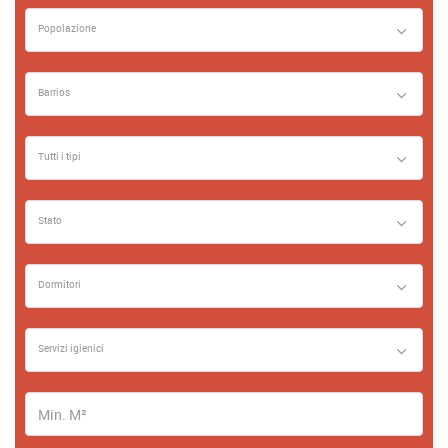
Popolazione
Barrios
Tutti i tipi
Stato
Dormitori
Servizi igienici