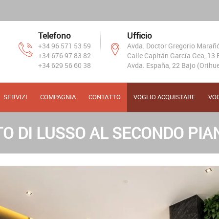
Telefono
Ufficio
+34 96 571 53 59
Avda. Doctor Gregorio Marañón
+34 676 97 83 82
Calle Capitán García Gea, 13 B
+34 629 56 60 38
Avda. España, 22 Bajo (Orihue
SERVIZI
COMPAGNIA
CONTATTO
VOGLIO ACQUISTARE
VO
 DI LUSSO AL SECONDO PIA