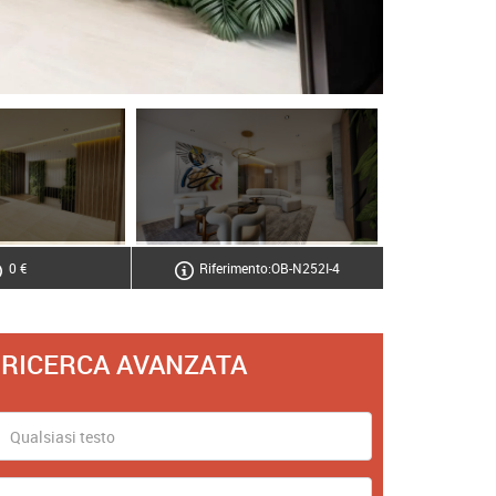
0 €
Riferimento:OB-N252I-4
RICERCA AVANZATA