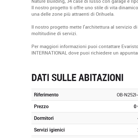
Nature Building, 34 case di lusso con garage e ripo
Il nostro progetto ti offre uno stile di vita dinami
una delle zone più attraenti di Orihuela.
Il nostro progetto mette l'architettura al servizio d
moltitudine di servizi.
Per maggiori informazioni puoi contattare Evarist
INTERNATIONAL dove puoi richiedere un appuntamen
DATI SULLE ABITAZIONI
Riferimento
OB-N252I-
Prezzo
0 
Dormitori
Servizi igienici