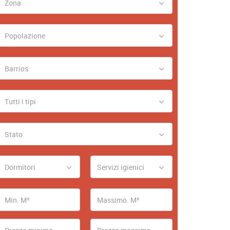
Zona
Popolazione
Barrios
Tutti i tipi
Stato
Dormitori
Servizi igienici