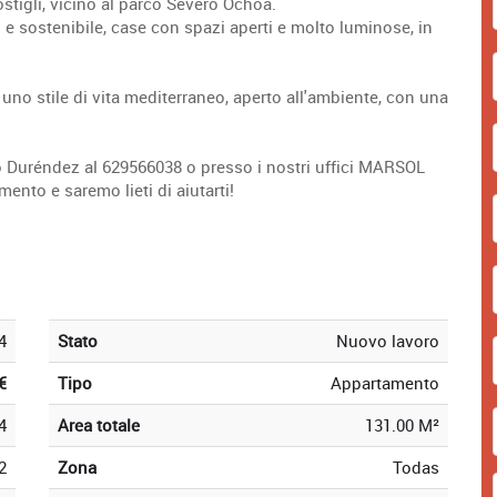
stigli, vicino al parco Severo Ochoa.
co e sostenibile, case con spazi aperti e molto luminose, in
i uno stile di vita mediterraneo, aperto all'ambiente, con una
o Duréndez al 629566038 o presso i nostri uffici MARSOL
to e saremo lieti di aiutarti!
4
Stato
Nuovo lavoro
€
Tipo
Appartamento
4
Area totale
131.00 M²
2
Zona
Todas