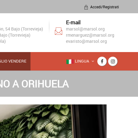
Accedi/Registrati
E-mail
, 54 Bajo (Torrevieja)
marsol@marsol.org
ajo (Torrevieja)
rmenarguez@marsol.org
la)
evaristo@marsol.org
GLIO VENDERE
LINGUA
NO A ORIHUELA