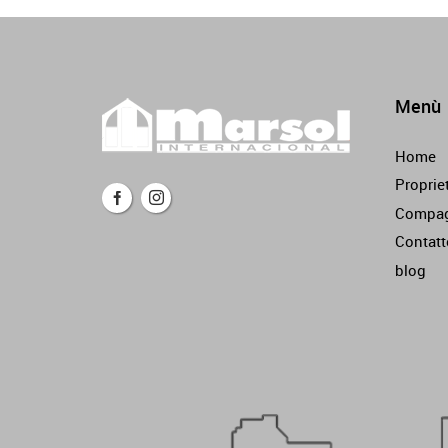
Menù
Home
Proprie
Compag
Contatt
blog