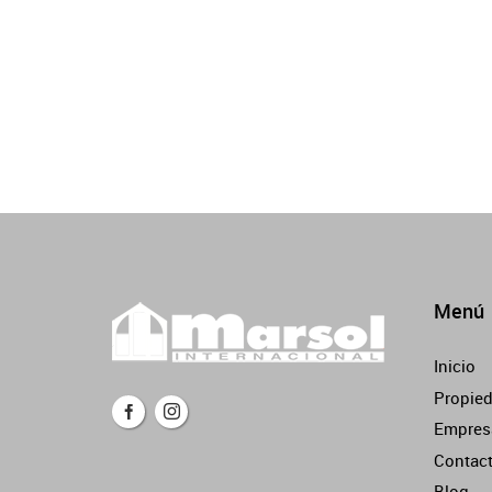
Menú
Inicio
Propie
Empres
Contac
Blog