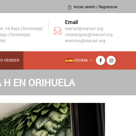
Iniciar sesión / Registrarse
Email
, 54 Bajo (Torrevieja)
marsol@marsol.org
ajo (Torrevieja)
rmenarguez@marsol.org
la)
evaristo@marsol.org
RO VENDER
IDIOMA
 H EN ORIHUELA