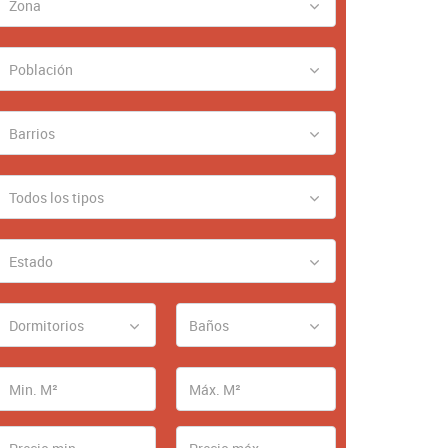
Zona
Población
Barrios
Todos los tipos
Estado
Dormitorios
Baños