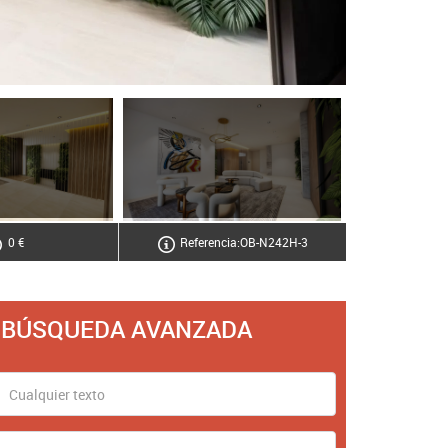
0 €
Referencia:OB-N242H-3
BÚSQUEDA AVANZADA