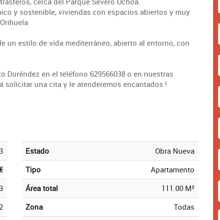
y trasteros, cerca del Parque Severo Ochoa.
mico y sostenible, viviendas con espacios abiertos y muy
 Orihuela
e un estilo de vida mediterráneo, abierto al entorno, con
o Duréndez en el teléfono 629566038 o en nuestras
olicitar una cita y le atenderemos encantados !
3
Estado
Obra Nueva
€
Tipo
Apartamento
3
Área total
111.00 M²
2
Zona
Todas