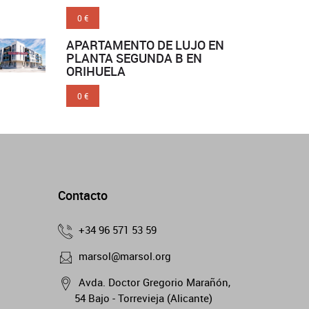
0 €
APARTAMENTO DE LUJO EN
PLANTA SEGUNDA B EN
ORIHUELA
0 €
Contacto
+34 96 571 53 59
marsol@marsol.org
Avda. Doctor Gregorio Marañón,
54 Bajo - Torrevieja (Alicante)