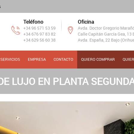
s
Teléfono
Oficina
+34 96 571 53 59
Avda. Doctor Gregorio Marañón
+34 676 97 83 82
Calle Capitán García Gea, 13 B
+34 629 56 60 38
Avda. España, 22 Bajo (Orihue
SERVICIOS
EMPRESA
CONTACTO
QUIERO COMPRAR
QUIE
E LUJO EN PLANTA SEGUNDA