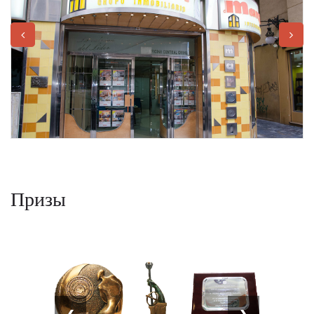
Призы
❮
❯