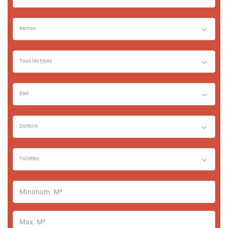
Barrios
Tous les types
État
Dortoirs
Toilettes