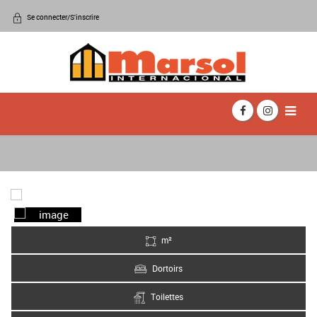
Se connecter/S'inscrire
m²
Dortoirs
Toilettes