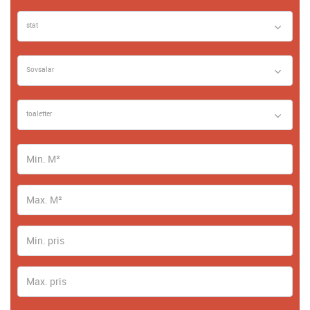
stat
Sovsalar
toaletter