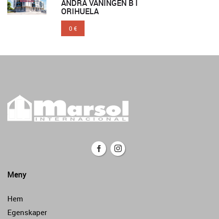
ANDRA VÅNINGEN B I
ORIHUELA
0 €
Meny
Hem
Egenskaper