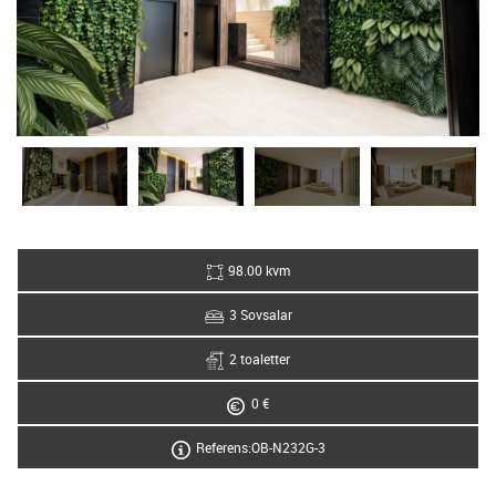
98.00 kvm
3 Sovsalar
2 toaletter
0 €
Referens:OB-N232G-3