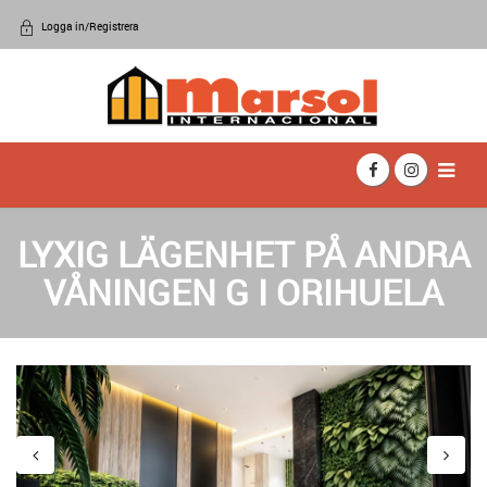
Logga in/Registrera
LYXIG LÄGENHET PÅ ANDRA
VÅNINGEN G I ORIHUELA