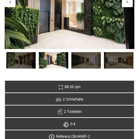
88.00 qm
2 Schlafsäle
2 Toiletten
0 €
Referenz:OB-N6BF-2