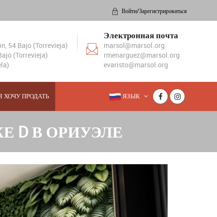
Войти/Зарегистрироваться
Электронная почта
, 54 Bajo (Torrevieja)
marsol@marsol.org
ajo (Torrevieja)
rmenarguez@marsol.org
la)
evaristo@marsol.org
Я ХОЧУ ПРОДАТЬ
ЯЗЫК
Е D В ОРИУЭЛЕ