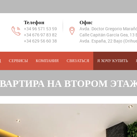
Телефон
Офис
+34 96 571 53 59
Avda. Doctor Gregorio Marañón
+34 676 97 83 82
Calle Capitán García Gea, 13 B
+34 629 56 60 38
Avda. España, 22 Bajo (Orihue
Д
СЕРВИСЫ
КОМПАНИЯ
СВЯЗАТЬСЯ
Я ХОЧУ КУПИТЬ
АРТИРА НА ВТОРОМ ЭТАЖ