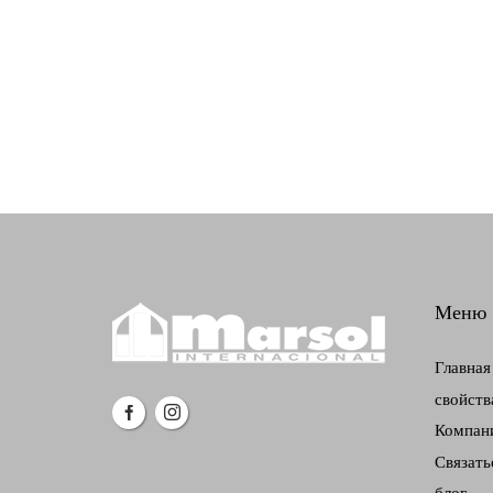
Меню
Главная
свойств
Компан
Связать
блог