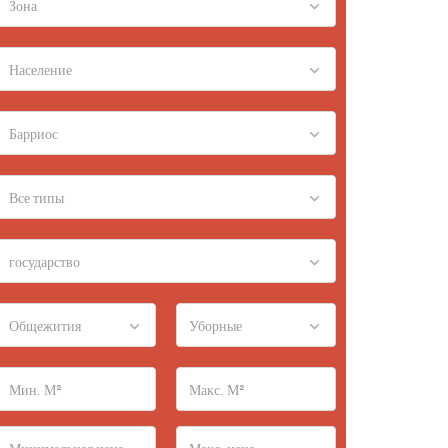
Зона
Население
Барриос
Все типы
государство
Общежития
Уборные