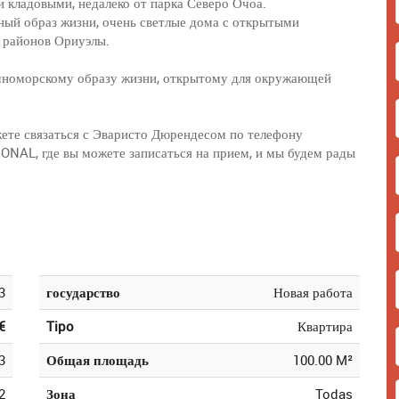
 кладовыми, недалеко от парка Северо Очоа.
ный образ жизни, очень светлые дома с открытыми
 районов Ориуэлы.
емноморскому образу жизни, открытому для окружающей
ете связаться с Эваристо Дюрендесом по телефону
AL, где вы можете записаться на прием, и мы будем рады
3
государство
Новая работа
€
Tipo
Квартира
3
Общая площадь
100.00 M²
2
Зона
Todas