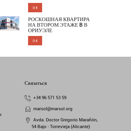
0 €
РОСКОШНАЯ КВАРТИРА
НА ВТОРОМ ЭТАЖЕ B В
ОРИУЭЛЕ
0 €
Связаться
+34 96 571 53 59
marsol@marsol.org
в
Avda. Doctor Gregorio Marañón,
54 Bajo - Torrevieja (Alicante)