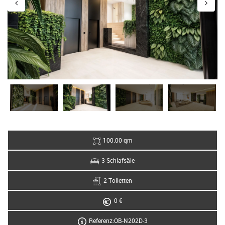
100.00 qm
3 Schlafsäle
2 Toiletten
0 €
Referenz:OB-N202D-3