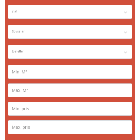
stat
Sovsalar
toaletter