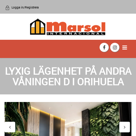
Logga in/Registrera
LYXIG LÄGENHET PÅ ANDRA
VÅNINGEN D I ORIHUELA