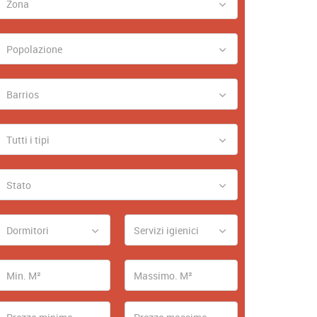
Zona
Popolazione
Barrios
Tutti i tipi
Stato
Dormitori
Servizi igienici