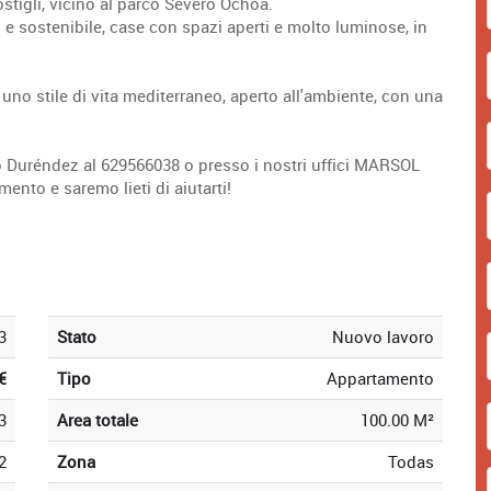
stigli, vicino al parco Severo Ochoa.
co e sostenibile, case con spazi aperti e molto luminose, in
i uno stile di vita mediterraneo, aperto all'ambiente, con una
o Duréndez al 629566038 o presso i nostri uffici MARSOL
to e saremo lieti di aiutarti!
3
Stato
Nuovo lavoro
€
Tipo
Appartamento
3
Area totale
100.00 M²
2
Zona
Todas