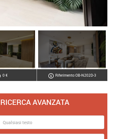
0 €
Riferimento:OB-N202D-3
RICERCA AVANZATA