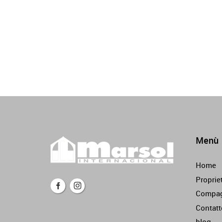
Menù
Home
Proprie
Compag
Contatt
blog