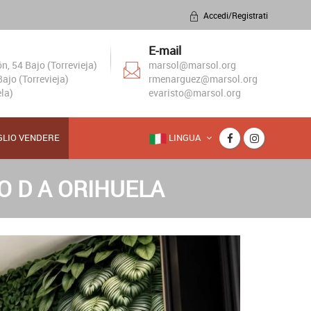
Accedi/Registrati
E-mail
, 54 Bajo (Torrevieja)
marsol@marsol.org
ajo (Torrevieja)
rmenarguez@marsol.org
la)
evaristo@marsol.org
GLIO VENDERE
LINGUA
O D A ORIHUELA