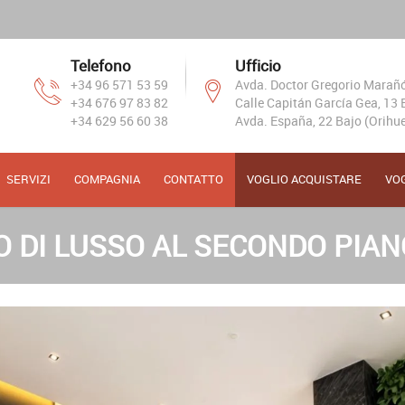
Telefono
Ufficio
+34 96 571 53 59
Avda. Doctor Gregorio Marañón
+34 676 97 83 82
Calle Capitán García Gea, 13 B
+34 629 56 60 38
Avda. España, 22 Bajo (Orihue
SERVIZI
COMPAGNIA
CONTATTO
VOGLIO ACQUISTARE
VO
DI LUSSO AL SECONDO PIAN