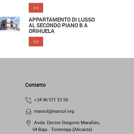
0 €
APPARTAMENTO DI LUSSO
AL SECONDO PIANO B A
ORIHUELA
0 €
Contatto
+34 96 571 53 59
marsol@marsol.org
Avda. Doctor Gregorio Marañón,
54 Bajo - Torrevieja (Alicante)